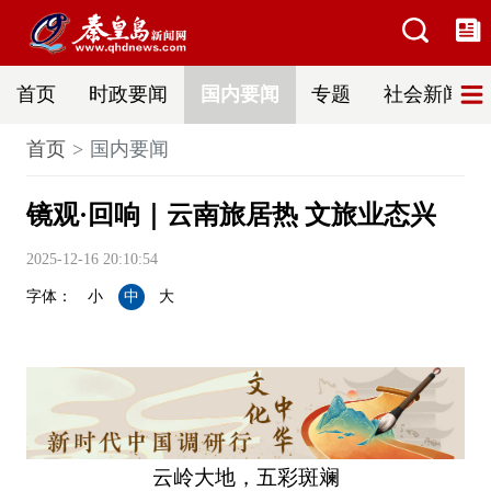
首页
时政要闻
国内要闻
专题
社会新闻
首页
国内要闻
镜观·回响｜云南旅居热 文旅业态兴
2025-12-16 20:10:54
字体：
小
中
大
云岭大地，五彩斑斓