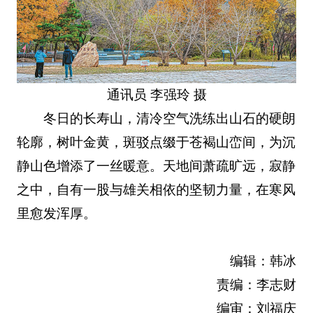
通讯员 李强玲 摄
冬日的长寿山，清冷空气洗练出山石的硬朗
轮廓，树叶金黄，斑驳点缀于苍褐山峦间，为沉
静山色增添了一丝暖意。天地间萧疏旷远，寂静
之中，自有一股与雄关相依的坚韧力量，在寒风
里愈发浑厚。
编辑：韩冰
责编：李志财
编审：刘福庆