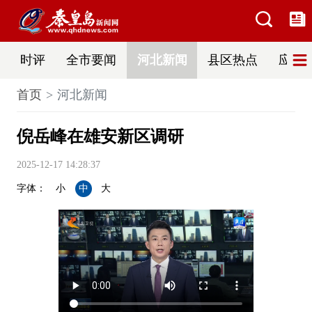
时评
全市要闻
河北新闻
县区热点
应急
首页
河北新闻
倪岳峰在雄安新区调研
2025-12-17 14:28:37
字体：
小
中
大