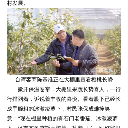
村发展。
台湾客商陈基准正在大棚里查看樱桃长势
掀开保温卷帘，大棚里果蔬长势喜人，一行
行排列着，诉说着丰收的喜悦。看着眼下已经长
成手腕粗的冰激凌萝卜，村民张保成难掩笑
意：“现在棚里种植的有石门老番茄、冰激凌萝