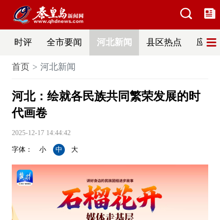
时评
全市要闻
河北新闻
县区热点
应急
首页
河北新闻
河北：绘就各民族共同繁荣发展的时
代画卷
2025-12-17 14:44:42
字体：
小
中
大