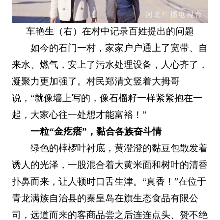
车艳生（右）在村中记录百姓提出的问题
如今的石门一村，家家户户通上了宽带、自
来水、燃气，安上了污水处理设备，人心齐了，
凝聚力更加强了。村民郑清文竖着大拇哥
说，“就像墙上写的，像石榴籽一样紧紧抱在一
起，大家心往一处想才能富裕！”
一粒“金疙瘩”，黏合各族奋斗情
绿色的桲椤叶衬底，黄澄澄的黏豆包散发着
诱人的光泽，一股混合着大黄米面和树叶的清香
扑鼻而来，让人顿时口舌生津。“真香！”在位于
青龙满族自治县的秦皇岛在旗生态食品有限公
司，远道而来的客商品尝之后连连点头、赞不绝