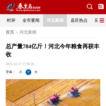
时评
全市要闻
河北新闻
县区热点
应急
首页
河北新闻
总产量784亿斤！河北今年粮食再获丰
收
2025-12-17 17:50:26
字体：
小
中
大