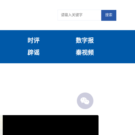
搜索
时评
数字报
辟谣
秦视频