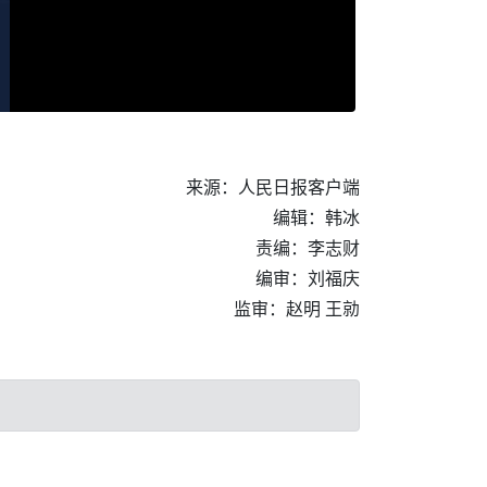
。
来源：人民日报客户端
编辑：韩冰
责编：李志财
编审：刘福庆
监审：赵明 王勍