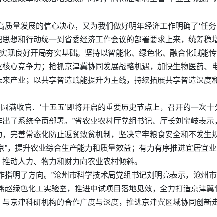
高质量发展的信心决心，又为我们做好明年经济工作明确了‘任务书
把思想和行动统一到省委经济工作会议的部署要求上来，统筹稳
”实现良好开局夯实基础。坚持以智能化、绿色化、融合化赋能
业核心竞争力；抢抓京津冀协同发展战略机遇，加快生物医药、
未来产业；以共享智造赋能提升为主线，持续拓展共享智造深度
。
即将圆满收官、‘十五五’即将开启的重要历史节点上，召开的一次
作出了系统全面部署。”省农业农村厅党组书记、厅长刘宝岐表示
动，完善常态化防止返贫致贫机制，坚决守牢粮食安全和不发生
京”，提升农业综合生产能力和质量效益；有力有序推进宜居宜
，推动人力、物力和财力向农业农村倾斜。
作指明了方向。”沧州市科学技术局党组书记刘明亮表示，沧州
强燕赵绿色化工实验室，推进中试项目落地见效，全力打造京津冀
升与京津科研机构的合作广度与深度，推进京津冀区域协同创新