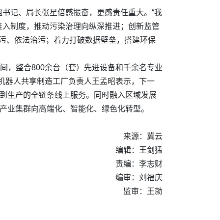
书记、局长张星倍感振奋，更感责任重大。“我
准入制度，推动污染治理向纵深推进；创新监管
治污、依法治污；着力打破数据壁垒，搭建环保
间，整合800余台（套）先进设备和千余名专业
川机器人共享制造工厂负责人王孟昭表示，下一
发到生产的全链条线上服务。同时融入区域发展
色产业集群向高端化、智能化、绿色化转型。
来源：冀云
编辑：王剑猛
责编：李志财
编审：刘福庆
监审：王勍