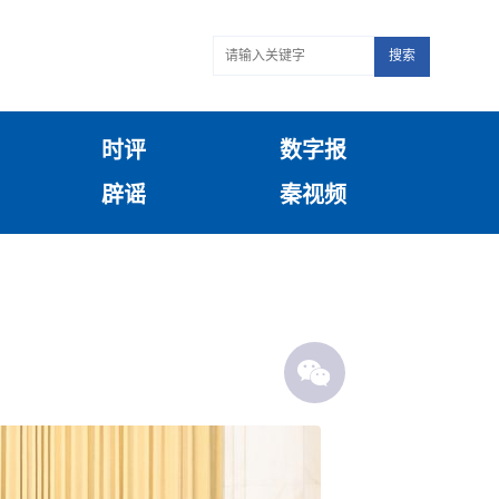
搜索
时评
数字报
辟谣
秦视频