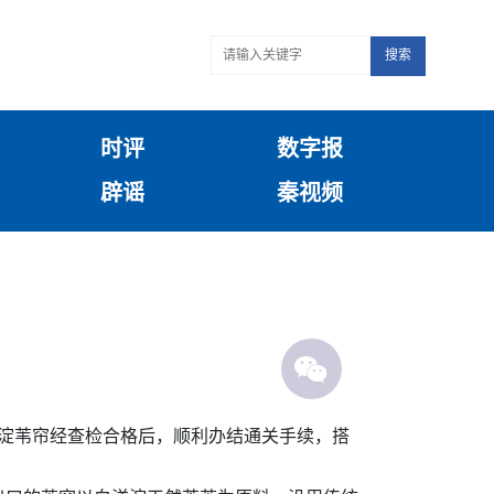
搜索
时评
数字报
辟谣
秦视频
淀苇帘经查检合格后，顺利办结通关手续，搭