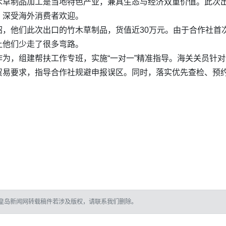
木草制品加工是当地特色产业，兼具生态与经济双重价值。此次
，深受海外消费者欢迎。
绍，他们此次出口的竹木草制品，货值近30万元。由于合作社首
让他们少走了很多弯路。
为，组建帮扶工作专班，实施“一对一”精准指导。海关关员针
贸易要求，指导合作社规避申报误区。同时，落实优先查检、预约
皇岛新闻网转载稿件若涉及版权，请联系我们删除。