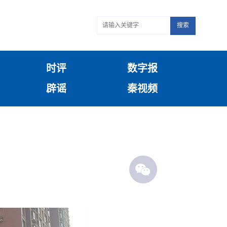
搜索
时评
数字报
辟谣
秦视频