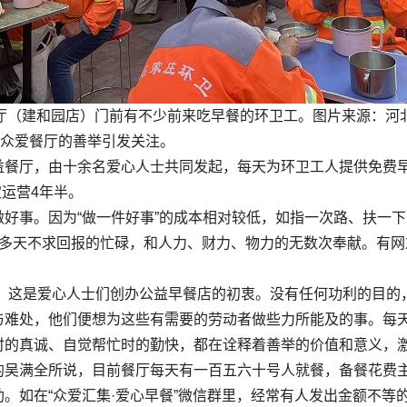
厅（建和园店）门前有不少前来吃早餐的环卫工。图片来源：河
庄众爱餐厅的善举引发关注。
益餐厅，由十余名爱心人士共同发起，每天为环卫工人提供免费
定运营4年半。
好事。因为“做一件好事”的成本相对较低，如指一次路、扶一下
多天不求回报的忙碌，和人力、财力、物力的无数次奉献。有网
人”，这是爱心人士们创办公益早餐店的初衷。没有任何功利的目
与难处，他们便想为这些有需要的劳动者做些力所能及的事。每
时的真诚、自觉帮忙时的勤快，都在诠释着善举的价值和意义，
的吴满全所说，目前餐厅每天有一百五六十号人就餐，备餐花费
。如在“众爱汇集·爱心早餐”微信群里，经常有人发出金额不等