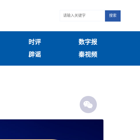
搜索
时评
数字报
辟谣
秦视频