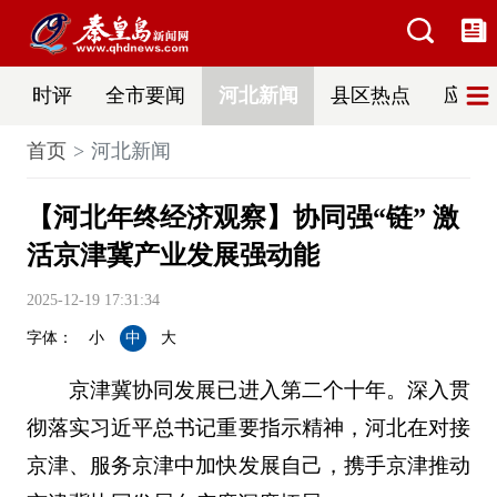
时评
全市要闻
河北新闻
县区热点
应急
首页
河北新闻
【河北年终经济观察】协同强“链” 激
活京津冀产业发展强动能
2025-12-19 17:31:34
字体：
小
中
大
京津冀协同发展已进入第二个十年。深入贯
彻落实习近平总书记重要指示精神，河北在对接
京津、服务京津中加快发展自己，携手京津推动