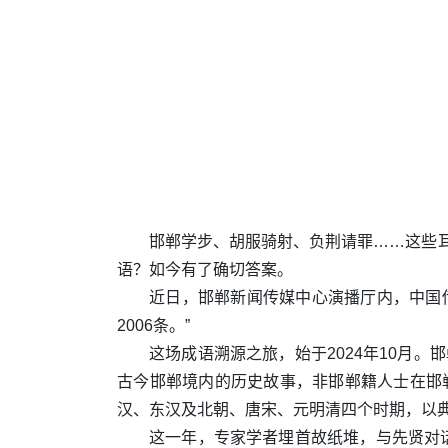
邯郸学步、胡服骑射、负荆请罪……这些耳
语？如今有了确切答案。
近日，邯郸新闻传媒中心演播厅内，中国
2006条。”
这场成语溯源之旅，始于2024年10月
古今邯郸境内的历史故事，非邯郸籍人士在邯
汉、东汉及北朝、唐宋、元明清四个时期，以
这一年，专家学者埋首故纸堆，与先贤对