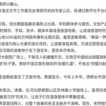
语得以确认。
家语言文字工作委员会等研究机构专家认定，将通过数字化平台
珍珠，但长期面临静态展陈占比高，年轻群体参与度低，文创产
新的理念、手段、技术、载体丰富成语旅游场景，让成语旅游的
1000亩的方特国色春秋主题乐园，备受游客青睐。“黄粱一梦”
多以成语为核心元素的游乐项目，让游客身临其境，沉浸式感受成
自河南的游客林宁走下游览车，意犹未尽地说。
郸大剧院广场上，千架无人机缓缓升空，在夜空中描绘出胡服骑
”肚子里。荣获中国文旅先锋奖的“赵都礼宴”，开发出“完璧归赵”
语典故激活了文旅市场。数据显示，今年上半年，邯郸全市游客接待
新表达。清晨，在河北邯郸邯山区农林路小学操场上，激昂的
、“破釜沉舟”的发力，让孩子们在强身健体中掌握成语。
词典里查找释义，对整个故事的来龙去脉并不清晰。现在，老师指