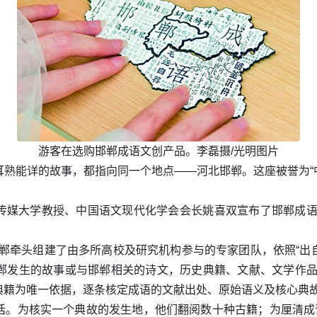
游客在选购邯郸成语文创产品。李磊摄/光明图片
熟能详的故事，都指向同一个地点——河北邯郸。这座被誉为“中
传媒大学教授、中国语文现代化学会会长姚喜双宣布了邯郸成语
。邯郸牵头组建了由多所高校及研究机构参与的专家团队，依照“
郸发生的故事或与邯郸相关的诗文，历史典籍、文献、文学作品
典籍为唯一依据，逐条核定成语的文献出处、原始语义及核心典
话。为核实一个典故的发生地，他们翻阅数十种古籍；为厘清成语