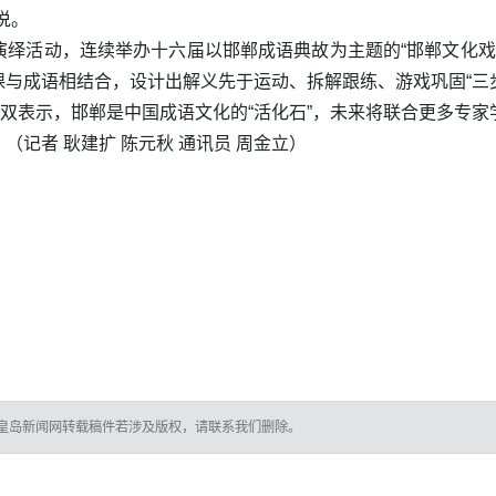
说。
绎活动，连续举办十六届以邯郸成语典故为主题的“邯郸文化戏剧
与成语相结合，设计出解义先于运动、拆解跟练、游戏巩固“三
喜双表示，邯郸是中国成语文化的“活化石”，未来将联合更多专
记者 耿建扩 陈元秋 通讯员 周金立）
皇岛新闻网转载稿件若涉及版权，请联系我们删除。