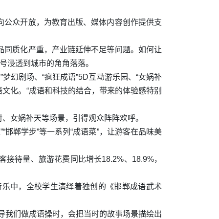
向公众开放，为教育出版、媒体内容创作提供支
品同质化严重，产业链延伸不足等问题。如何让
符号浸透到城市的角角落落。
梦幻剧场、“疯狂成语”5D互动游乐园、“女娲补
语文化。“成语和科技的结合，带来的体验感特别
射、女娲补天等场景，引得观众阵阵欢呼。
“邯郸学步”等一系列“成语菜”，让游客在品味美
量、旅游花费同比增长18.2%、18.9%，
音乐中，全校学生演绎着独创的《邯郸成语武术
导我们做成语操时，会把当时的故事场景描绘出