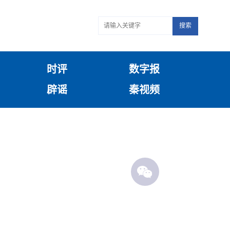
搜索
时评
数字报
辟谣
秦视频