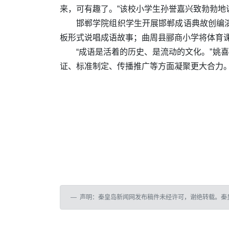
来，可有趣了。”该校小学生孙誉嘉兴致勃勃地
邯郸学院组织学生开展邯郸成语典故创编演
板形式说唱成语故事；曲周县郦商小学将体育课
“成语是活着的历史、是流动的文化。”姚
证、标准制定、传播推广等方面凝聚更大合力。（
声明：秦皇岛新闻网发布稿件未经许可，谢绝转载。秦