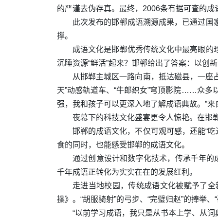
的严谨去伪存真。最终，2006条有据可查的成
此次发布的邯郸成语溯源成果，已通过国
撑。
成语文化是邯郸优秀传统文化中最亮眼的
沉睡资源“鲜活”起来？邯郸给出了答案：以创
从邯郸主城区一路向南，抵达磁县，一座占地
天”动感轨道车、“牛郎织女”穹顶影院……众
强，我和孩子可以更深入地了解成语典故。”来
夜幕下的科技文化盛宴更令人惊艳。在邯
邯郸的成语文化，不仅可观可感，还能“吃进
食的同时，也能感受邯郸的成语文化。
通过创意设计和数字化技术，传承千年的成
千年成语正转化为实实在在的发展红利。
走进当地校园，传统成语文化被赋予了全
操》。“胡服骑射”的弓步、“完璧归赵”的捧举
“以前学习成语，我只是从书本上学、从