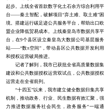
起步。上线全省首款数字化土石余方综合利用平
台——秦土智配，破解项目“弃土难、取土难”困
境。搭建运行碳足迹公共服务平台，帮助出口欧
盟企业降低贸易成本。上线秦皇岛市数据共享平
台，在9个县区设立秦皇岛大数据公司基层服务
站——“数π空间”，带动县区公共数据开发利用
和授权运营破局推进。
记者了解到，我市已获批全省高质量数据集
建设和公共数据授权运营双试点，公共数据授权
运营走在全省前列。
“十四五”以来，我市建立健全数据归集共享
机制，推动政务、行业、民生数据有效汇聚，强
力推进数据服务社会民生，政务服务“一端通