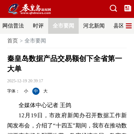
网信普法
时评
全市要闻
河北新闻
县区热
首页
全市要闻
秦皇岛数据产品交易额创下全省第一
大单
2025-12-19 20:39:17
字体：
小
中
大
全媒体中心记者 王鸽
12月19日，市政府新闻办召开数据工作新
闻发布会，介绍了“十四五”期间，我市在推动数