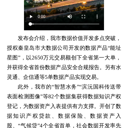
发布会介绍，我市数据价值开发多点突破，
授权秦皇岛市大数据公司开发的数据产品“能址
星图”，以2650万元交易额创下全省第一大单，
并获得全省首份数据产品安全合规报告。另有水
灵通、企信通等5单数据产品实现交易。
此外，我市的“智慧水务”“滨沅国科传送带
表面检测图像”等82个数据集获得数据知识产权
登记，为数据资产入表提供有力支撑。开创了数
据知识产权贷款、数据保险、数据资产入
股、“气候贷”4个全省首单，社会数据开发率先