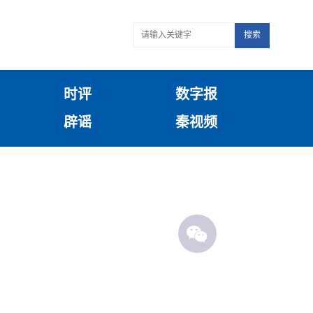
搜索
时评
数字报
辟谣
秦视频