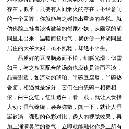
存在，似乎，只要有人间烟火的存在，不经意间
的一个回眸，你就能与之碰撞出重逢的喜悦。就
仿佛脸上挂着淡淡微笑的邻家小妹，从幽深的胡
同里走出来，温暖而接地气，就仿佛一片胡同里
居住的大爷大妈，虽不熟稔，却绝不陌生。
品质好的豆腐脑嫩而不松，细腻光滑，似雪
如玉，与之相互配合的汤卤也应该是清而不淡，
晶莹剔透，如流动的琥珀。半碗豆腐脑，半碗热
香卤，相遇就是缘分，它们在白瓷碗中相拥相
依，白中泛红，红里透白，看一眼，就让人食指
大动；香气缭绕，袅袅弥散，闻一下，就让人垂
涎欲滴。强烈的色彩对比，诱人的视觉效果，再
加上涌满鼻腔的香气，立即就能融化你身上所有