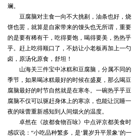
斓。
豆腐脑对主食一向不大挑剔，油条也好，烧
饼也罢，就算是自家带来的馒头也无所谓，重要
的是要有稀有干，吃得要饱，喝得要美，热热乎
乎。赶上吃得顺口了，不妨让小老板再加上一勺
卤，原汤化原食，舒坦！
山海关三件宝中冰糕和豆腐脑，分属不同的
季节，如果喝冰糕最好的时候在盛夏，那么喝豆
腐脑最好的时节自然就是在寒冬。一碗热乎乎豆
腐脑不仅可以驱赶身体上的寒凉，也能让沉睡一
夜的味蕾重新感知到人间烟火的温度。
卓然在《故都食物百咏》中点评京都美食时
感叹说：“小吃品种繁多，是‘曩岁升平景象’的一