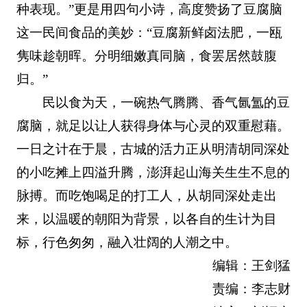
种表现。”更是用四句小诗，高度赞扬了豆腐脑
这一民间食品的美妙：“豆腐新鲜卤法肥，一瓯
隽味趁朝晖。分明细嫩真同脑，食罢居然鼓腹
归。”
民以食为天，一碗热气腾腾、香气氤氲的豆
腐脑，就足以让人获得身体与心灵的双重慰藉。
一日之计在于晨，古城的活力正从明清胡同深处
的小吃摊上四溢升腾，澎湃起山海关生生不息的
脉搏。而吃饱喝足的打工人，从胡同深处走出
来，以温暖的朝阳为背景，以各自的生计为目
标，行色匆匆，融入壮阔的人潮之中。
编辑：王剑猛
责编：李志财