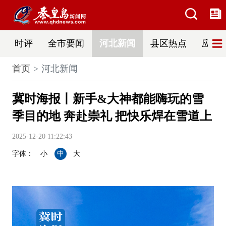
时评
全市要闻
河北新闻
县区热点
应急
首页
河北新闻
冀时海报丨新手&大神都能嗨玩的雪
季目的地 奔赴崇礼 把快乐焊在雪道上
2025-12-20 11:22:43
字体：
小
中
大