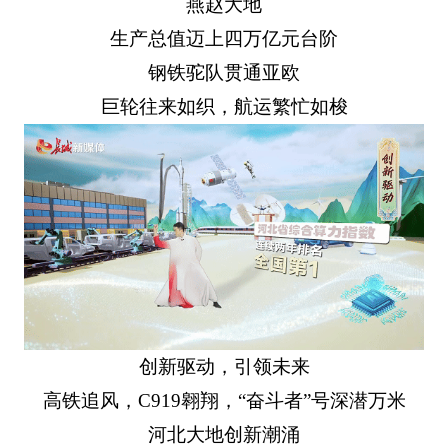
燕赵大地
生产总值迈上四万亿元台阶
钢铁驼队贯通亚欧
巨轮往来如织，航运繁忙如梭
创新驱动，引领未来
高铁追风，C919翱翔，“奋斗者”号深潜万米
河北大地创新潮涌