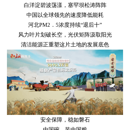
白洋淀碧波荡漾，塞罕坝松涛阵阵
中国以全球领先的速度降低能耗
河北PM2．5浓度持续“退后十”
风力叶片划破长空，光伏矩阵汲取阳光
清洁能源正重塑这片土地的发展底色
安全保障，稳如磐石
中国碗，装中国粮