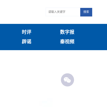
搜索
时评
数字报
辟谣
秦视频