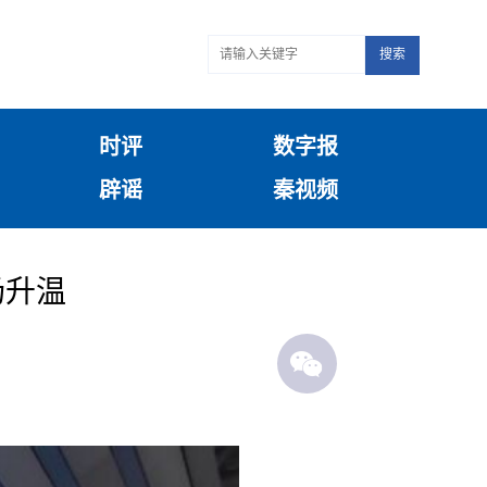
搜索
时评
数字报
辟谣
秦视频
场升温