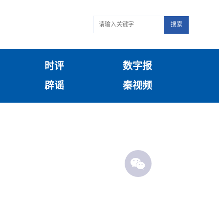
搜索
时评
数字报
辟谣
秦视频