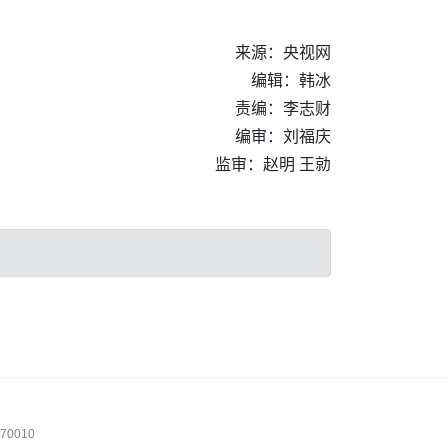
来源：央视网
编辑：韩冰
责编：李志财
编审：刘福庆
监审：赵明 王勍
0010