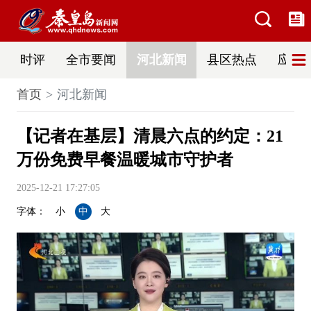
时评
全市要闻
河北新闻
县区热点
应急
首页
河北新闻
【记者在基层】清晨六点的约定：21
万份免费早餐温暖城市守护者
2025-12-21 17:27:05
字体：
小
中
大