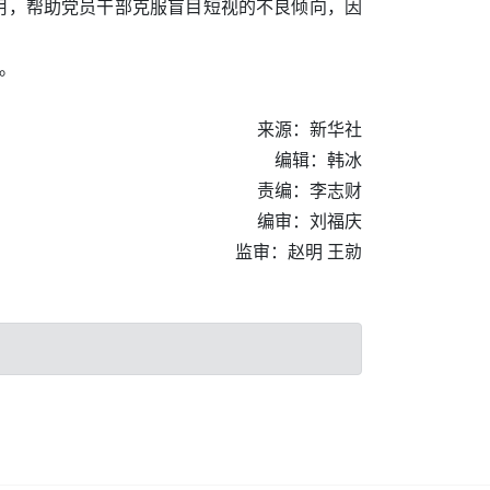
用，帮助党员干部克服盲目短视的不良倾向，因
。
来源：新华社
编辑：韩冰
责编：李志财
编审：刘福庆
监审：赵明 王勍