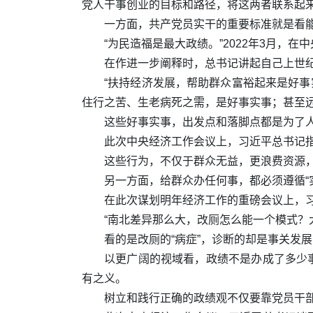
党人干事创业的目标和路径，将这两者联系起
一方面，共产党员实干的重要标准就是看
“为民造福是最大政绩。”2022年3月
在作进一步阐释时，总书记讲起自己上世纪
“扶持经济发展，帮助群众富裕起来是好事
住行之苦、生老病死之需，是好事实事；甚至
这些好事实事，出发点和落脚点都是为了
此次中央经济工作会议上，习近平总书记指
这些行为，不仅于群众无益，更浪费资源
另一方面，给群众办任何事，都必须遵循“
在此次谋划明年经济工作的重磅会议上，习
“南北差异那么大，改厕怎么能一个模式？
看的是改厕的“病症”，诊断的却是事关发
以更广阔的视域看，政绩不是办成了多少
有之义。
树立和践行正确的政绩观不仅要靠党员干部自