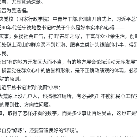
来看，尤显意涵深邃。
能否为民造福。
，在中央党校（国家行政学院）中青年干部培训班开班式上，习近平
90年代任宁德地委书记时关于什么是好事实事的心得——
实事；弘扬社会正气，打击‘害群之马’，丰富群众业余生活，
远处僻土深山的群众买不到灯泡、肥皂之类针头线脑的小事，得到
人民。
出“有的地方开发区大而不当，有的地方展会论坛活动无序发展”，
，损害党在群众心中的信誉和形象，是不正确政绩观的体现，必
实”的原则。
近平总书记讲到“改厕”小事：
大荒原上没几户人，也搞标准厕所，有必要吗？不能把民心工程变成
展的原则性、方向性问题。
事，取得了怎样好看的数字，而是多少事让百姓受益，这也正是“
身“修炼”，还要营造良好的“环境”。