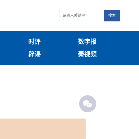
搜索
时评
数字报
辟谣
秦视频