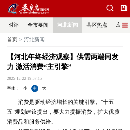
时评
全市要闻
河北新闻
县区热点
应急
首页
河北新闻
【河北年终经济观察】供需两端同发
力 激活消费“主引擎”
2025-12-22 19:57:15
字体：
小
中
大
消费是驱动经济增长的关键引擎。"十五
五"规划建议提出，要大力提振消费，扩大优质
消费品和服务供给。