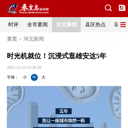
时评
全市要闻
河北新闻
县区热点
应急
首页
河北新闻
时光机就位！沉浸式逛雄安这5年
2025-12-23 13:36:28
字体：
小
中
大