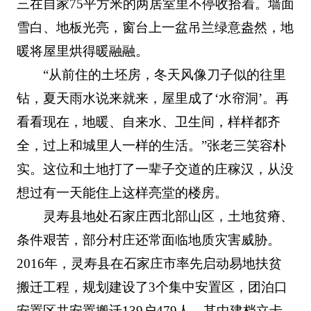
三在自家75平方米的两居室里不停收拾着。墙面
雪白、地板光亮，窗台上一盆吊兰绿意盎然，地
暖将屋里烘得暖融融。
“从前住的土坯房，冬天风像刀子似的往里
钻，夏天雨水说来就来，屋里成了‘水帘洞’。再
看看现在，地暖、自来水、卫生间，样样都齐
全，过上和城里人一样的生活。”张老三笑容朴
实。这位和土地打了一辈子交道的庄稼汉，从没
想过有一天能住上这样亮堂的楼房。
灵寿县地处石家庄西北部山区，土地贫瘠、
条件艰苦，部分村庄还常面临地质灾害威胁。
2016年，灵寿县在石家庄市率先启动易地扶贫
搬迁工程，规划建设了3个集中安置区，团泊口
安置区共安置搬迁139户479人，其中建档立卡