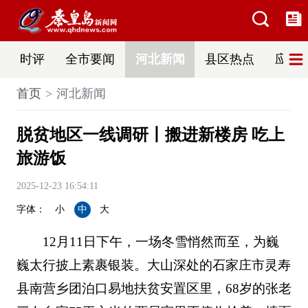
时评
全市要闻
河北新闻
县区热点
应急
首页
河北新闻
脱贫地区一线调研丨搬进新楼房 吃上
旅游饭
2025-12-23 16:54:11
字体：
小
中
大
12月11日下午，一场冬雪悄然而至，为巍
巍太行披上素裹银装。大山深处的石家庄市灵寿
县南营乡团泊口易地扶贫安置区里，68岁的张老