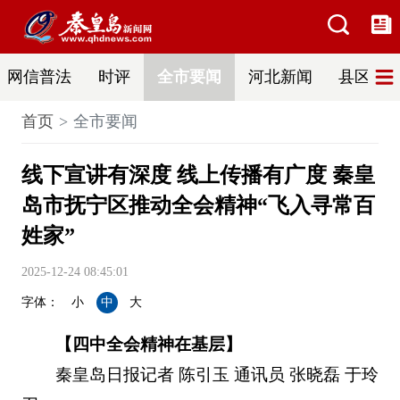
网信普法
时评
全市要闻
河北新闻
县区热
首页
全市要闻
线下宣讲有深度 线上传播有广度 秦皇
岛市抚宁区推动全会精神“飞入寻常百
姓家”
2025-12-24 08:45:01
字体：
小
中
大
【四中全会精神在基层】
秦皇岛日报记者 陈引玉 通讯员 张晓磊 于玲