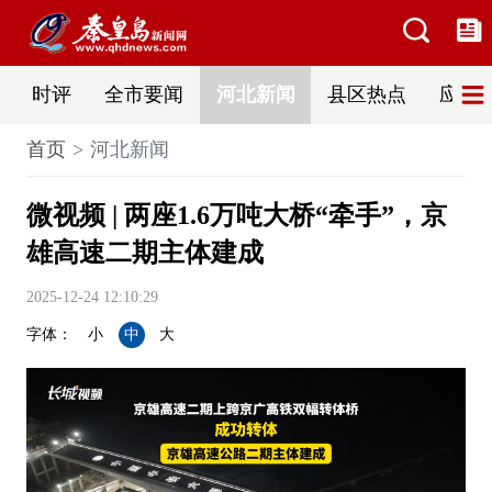
时评
全市要闻
河北新闻
县区热点
应急
首页
河北新闻
微视频 | 两座1.6万吨大桥“牵手”，京
雄高速二期主体建成
2025-12-24 12:10:29
字体：
小
中
大