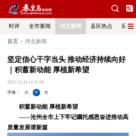
时评
全市要闻
河北新闻
县区热点
应急
首页
河北新闻
坚定信心干字当头 推动经济持续向好
｜积蓄新动能 厚植新希望
2025-12-24 12:35:08
字体：
小
中
大
积蓄新动能 厚植新希望
——沧州全市上下牢记嘱托感恩奋进推动高
质量发展谱新篇