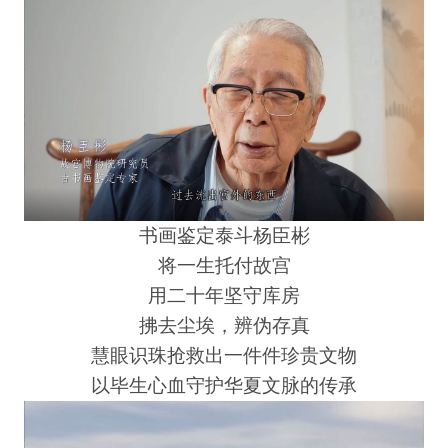
书画鉴定泰斗杨臣彬
将一生托付故宫
用二十年坚守库房
拂去尘埃，辨伪存真
慧眼识珠抢救出一件件珍贵文物
以毕生心血守护华夏文脉的传承