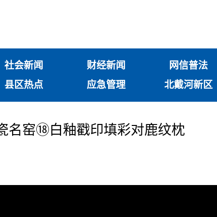
社会新闻
财经新闻
网信普法
县区热点
应急管理
北戴河新区
 名瓷名窑⑱白釉戳印填彩对鹿纹枕