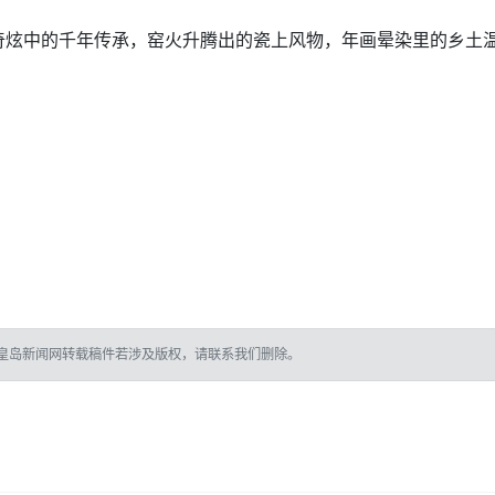
奇炫中的千年传承，窑火升腾出的瓷上风物，年画晕染里的乡土
皇岛新闻网转载稿件若涉及版权，请联系我们删除。