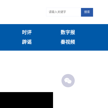
搜索
时评
数字报
辟谣
秦视频