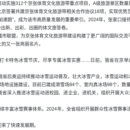
动实施312个京张体育文化旅游带重点项目，A级旅游景区数
京签署共建京张体育文化旅游带相关合作协议18项，实现优势
跑”，成为该市高质量发展的重要牵引。2024年，张家口接待游客
了一份出新、出彩、出圈的体文旅答卷。
城市联盟，为京张体育文化旅游带建设构建了更广阔的国际交流
上的又一张亮丽名片。
卡特色冰雪节庆，尽享专属冰雪实惠……日前，我省在京举办2
，我省后奥运持续推动冰雪运动普及，壮大冰雪产业，冰雪运动和
雪场地设施建设，目前已建成滑雪场84个、室内真冰场98个，数
我省深入推进冰雪运动进校园、进企业、进机关，组织开展大众滑
丰富冰雪赛事体系。2024年，全省组织开展群众性冰雪赛事活动1
迎来了快速发展期。