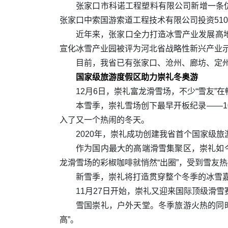
张家口市科诺工程塑料有限公司新增一条
张家口中索国游索道工程技术有限公司投资51
近年来，张家口全力打造冰雪产业发展高
宣化冰雪产业园被评为河北省战略性新兴产业
目前，我省已有张家口、沧州、廊坊、定州
国家级旅游度假区助力崇礼冬奥游
12月6日，崇礼富龙滑雪场，不少“雪友”
本雪季，崇礼雪场创下最早开板纪录——1
入了又一个热闹的冬天。
2020年，崇礼成功创建我省首个国家级
作为国内最大的高端滑雪集聚区，崇礼如
龙滑雪场的彩椒咖啡就悄然“出圈”，受到雪友
新雪季，崇礼将打造贯穿整个冬季的冰雪
11月27日开始，崇礼又迎来国际顶级滑
雪国崇礼，户外天堂。冬季旅游火热的同时
高”。