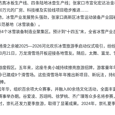
仿真冰板生产线、四条陆地冰壶生产线；张家口市宣化宏达冶金机
00万元的厂房、科技楼及实验线项目稳步推进……
地，冰雪产业发展势头强劲，张家口高新区冰雪运动装备产业园
示范基地（冰雪装备）。
4个冰雪装备制造业聚集区。预计到“十四五”末，全省冰雪产业总
在畅滑之余被2025—2026河北欢乐冰雪旅游季启动仪式吸引，
0月21日，万龙滑雪场开板迎接各地雪友。随后，太舞、富龙
旅游度假区。五年来，这座冬奥小城持续擦亮旅游招牌，游客量年
今已建成9个滑雪场。这些滑雪场年年推出新项目、新玩法，持
热捧。
嘉年华，组织百余项大众赛事，并融入80余场文化活动，全面丰
雪赛事举办期。谷爱凌、苏翊鸣、徐梦桃、齐广璞等众多名将参赛
，崇礼还发力夏季旅游，取得了显著成果。2024年，崇礼夏