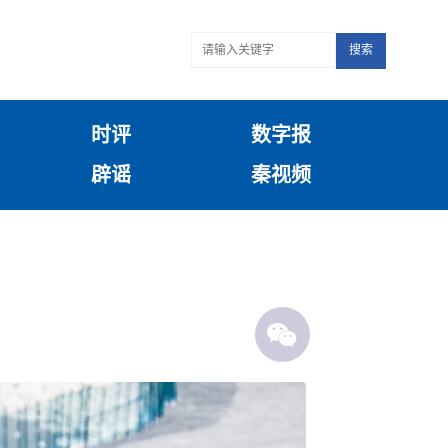
搜索
时评
数字报
辟谣
秦视频