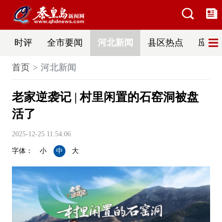
时评
全市要闻
河北新闻
县区热点
应急
首页
河北新闻
老家逆袭记 | 村里闲置的石窑洞被盘
活了
2025-12-25 11:54:06
字体：
小
中
大