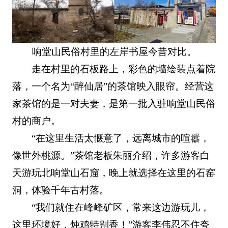
响堂山民俗村里的左岸书屋今昔对比。
走在村里的石板路上，彩色的墙绘装点着院
落，一个名为“醉仙居”的茶馆映入眼帘。经营这
家茶馆的是一对夫妻，是第一批入驻响堂山民俗
村的商户。
“在这里生活太惬意了，远离城市的喧嚣，
像世外桃源。”茶馆老板朱丽介绍，许多游客白
天游玩北响堂山石窟，晚上就选择在这里的石窑
洞，体验千年古村落。
“我们就住在峰峰矿区，常来这边游玩儿，
这里环境好，炖鸡特别香！”游客李伟忍不住夸