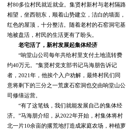
村80多位村民就近就业。集贤村新村与老村隔路
相望，坐西朝东，顺着山势建立，洁白的墙面，
红色的屋顶，十分整洁。随着老村的石窑洞宅基
地被盘活，村民的生活更有了盼头。
老宅活了，新村发展起集体经济
“响堂山公司每年共给村里支付土地流转费
约40万元。”集贤村党支部书记马海朋告诉记
者，2021年，他挨个入户劝解，最终村民们同
意将剩下的三分之一荒废石窑洞也交由响堂山公
司修缮运营。
“有了这笔钱，我们就能发展自己的集体经
济。”马海朋介绍，从2022年开始，村集体将村
北一片10余亩的撂荒地打造成家庭农场，种植萝