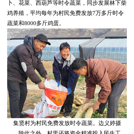
卜、花菜、西葫芦等时令蔬菜，同步发展林下柴
鸡养殖，平均每年为村民免费发放7万多斤时令
蔬菜和8000多斤鸡蛋。
集贤村为村民免费发放时令蔬菜。边义婷摄
除此之外，村里还将资金精准投入民生工