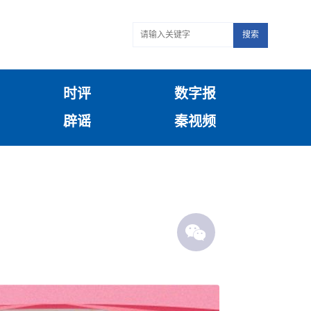
搜索
时评
数字报
辟谣
秦视频