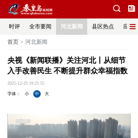
时评
全市要闻
河北新闻
县区热点
应急
首页
河北新闻
央视《新闻联播》关注河北丨从细节
入手改善民生 不断提升群众幸福指数
2025-12-25 19:25:55
字体：
小
中
大