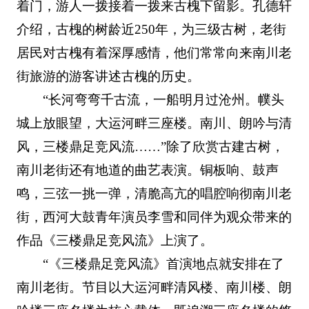
着门，游人一拨接着一拨来古槐下留影。孔德轩
介绍，古槐的树龄近250年，为三级古树，老街
居民对古槐有着深厚感情，他们常常向来南川老
街旅游的游客讲述古槐的历史。
“长河弯弯千古流，一船明月过沧州。幞头
城上放眼望，大运河畔三座楼。南川、朗吟与清
风，三楼鼎足竞风流……”除了欣赏古建古树，
南川老街还有地道的曲艺表演。铜板响、鼓声
鸣，三弦一挑一弹，清脆高亢的唱腔响彻南川老
街，西河大鼓青年演员李雪和同伴为观众带来的
作品《三楼鼎足竞风流》上演了。
“《三楼鼎足竞风流》首演地点就安排在了
南川老街。节目以大运河畔清风楼、南川楼、朗