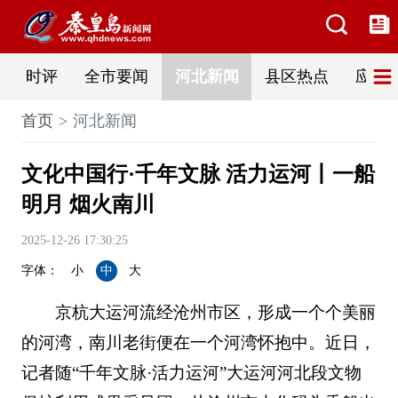
时评
全市要闻
河北新闻
县区热点
应急
首页
河北新闻
文化中国行·千年文脉 活力运河丨一船
明月 烟火南川
2025-12-26 17:30:25
字体：
小
中
大
京杭大运河流经沧州市区，形成一个个美丽
的河湾，南川老街便在一个河湾怀抱中。近日，
记者随“千年文脉·活力运河”大运河河北段文物