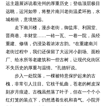
运主题展诉说着沧州的厚重历史；登临顶层极目
远眺，运河如带，将整片南川老街温柔环抱，水
城相依，意境悠远。
走下南川楼，漫步老街，御盐库、利国堂、
晋商巷、丰财堂……一砖一瓦、一巷一院，虽经
重建、修缮，仍浸染着浓浓古韵。“在重建南川
老街过程中，我们还保留了大运河小剧场、面粉
厂、给水所等老建筑和一些古树，让现代化街区
不失历史的厚重与温情。”孔德轩说。
步入一处院落，一棵被特意保护起来的古
槐，非常引人注目。它枝干虬曲，苍老的树皮深
刻岁月痕迹。古槐虽然落了叶子，但在一个个小
红灯笼的装点下，仍然透着生机和喜气。小院开