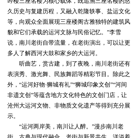
吟楼三座名楼为核心载体，既追溯三座名楼的悠
久历史与复建历程，又融入乾隆轶事、盐运文化
等，向观众全面展现三座楼阁古雅独特的建筑风
貌和它们承载的运河文脉与民俗记忆。”李雪
说，南川老街自带流量，在老街演出，可以让更
多人了解西河大鼓和家乡的大运河。
听曲艺，赏古建，到了夜晚，南川老街还有
表演秀、激光舞、民族舞蹈等精彩节目。除此之
外，“运河好物·狮城有礼”“狮城印象文创”“河间
非遗文创”等蕴含地方文化特色的文创门店，让
沧州大运河文物、非物质文化遗产等得到充分展
示。
“运河两岸美，南川让人醉。”漫步南川老
街，古典与现代融合，老街与新景共生，洋溢着