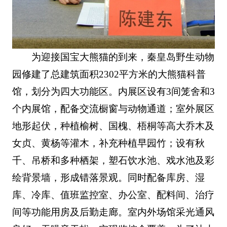
为迎接国宝大熊猫的到来，秦皇岛野生动物
园修建了总建筑面积2302平方米的大熊猫科普
馆，划分为四大功能区。内展区设有3间笼舍和3
个内展馆，配备交流橱窗与动物通道；室外展区
地形起伏，种植榆树、国槐、梧桐等高大乔木及
女贞、黄杨等灌木，补充种植早园竹；设有秋
千、吊桥和多种栖架，塑石饮水池、戏水池及彩
绘背景墙，形成错落景观。同时配备库房、湿
库、冷库、值班监控室、办公室、配料间、治疗
间等功能用房及后勤走廊。室内外场馆采光通风