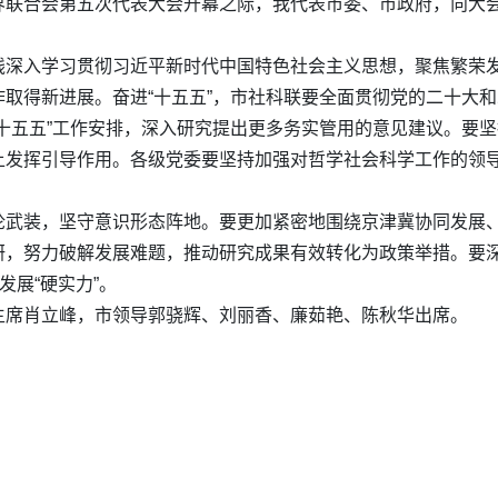
界联合会第五次代表大会开幕之际，我代表市委、市政府，向大
线深入学习贯彻习近平新时代中国特色社会主义思想，聚焦繁荣
取得新进展。奋进“十五五”，市社科联要全面贯彻党的二十大
十五五”工作安排，深入研究提出更多务实管用的意见建议。要
上发挥引导作用。各级党委要坚持加强对哲学社会科学工作的领
论武装，坚守意识形态阵地。要更加紧密地围绕京津冀协同发展
研，努力破解发展难题，推动研究成果有效转化为政策举措。要
发展“硬实力”。
主席肖立峰，市领导郭骁辉、刘丽香、廉茹艳、陈秋华出席。