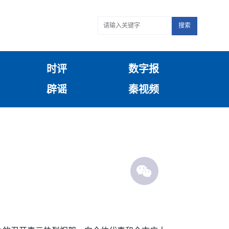
搜索
时评
数字报
辟谣
秦视频