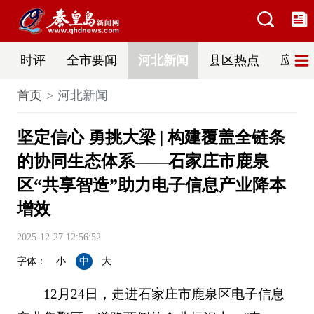
时评
全市要闻
河北新闻
县区热点
应急
首页
河北新闻
坚定信心 勇挑大梁 | 构建覆盖全链条
的协同生态体系——石家庄市鹿泉
区“共享智造”助力电子信息产业降本
增效
2025-12-27 12:56:52
字体：
小
中
大
12月24日，走进石家庄市鹿泉区电子信息