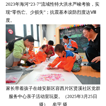
2023年海河“23·7”流域性特大洪水严峻考验，实
现“零伤亡、少损失”；抗震基本设防烈度达Ⅷ
度。
家长带着孩子在雄安新区容西片区贤溪社区党群
服务中心亲子活动室玩耍。（2025年3月25日
摄） 牟宇 摄