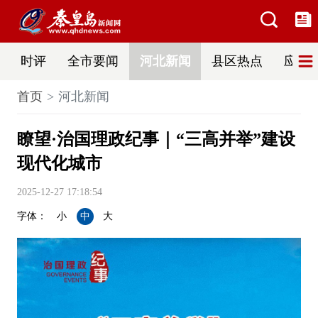
时评
全市要闻
河北新闻
县区热点
应急
首页
河北新闻
瞭望·治国理政纪事｜“三高并举”建设
现代化城市
2025-12-27 17:18:54
字体：
小
中
大