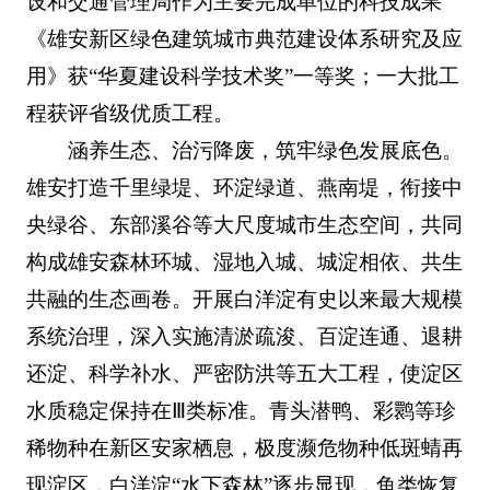
设和交通管理局作为主要完成单位的科技成果
《雄安新区绿色建筑城市典范建设体系研究及应
用》获“华夏建设科学技术奖”一等奖；一大批工
程获评省级优质工程。
涵养生态、治污降废，筑牢绿色发展底色。
雄安打造千里绿堤、环淀绿道、燕南堤，衔接中
央绿谷、东部溪谷等大尺度城市生态空间，共同
构成雄安森林环城、湿地入城、城淀相依、共生
共融的生态画卷。开展白洋淀有史以来最大规模
系统治理，深入实施清淤疏浚、百淀连通、退耕
还淀、科学补水、严密防洪等五大工程，使淀区
水质稳定保持在Ⅲ类标准。青头潜鸭、彩鹮等珍
稀物种在新区安家栖息，极度濒危物种低斑蜻再
现淀区，白洋淀“水下森林”逐步显现，鱼类恢复