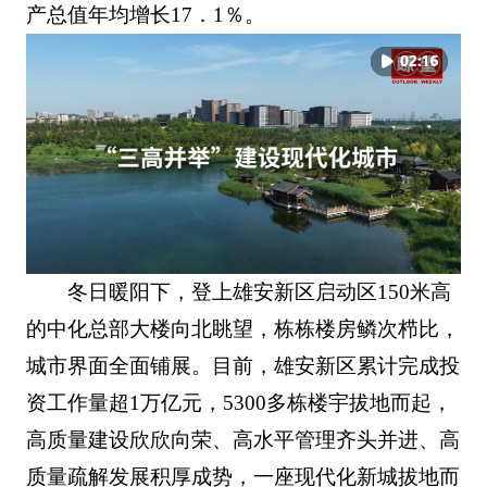
产总值年均增长17．1％。
冬日暖阳下，登上雄安新区启动区150米高
的中化总部大楼向北眺望，栋栋楼房鳞次栉比，
城市界面全面铺展。目前，雄安新区累计完成投
资工作量超1万亿元，5300多栋楼宇拔地而起，
高质量建设欣欣向荣、高水平管理齐头并进、高
质量疏解发展积厚成势，一座现代化新城拔地而