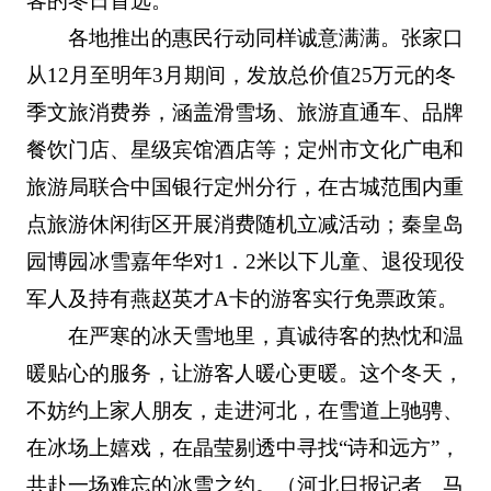
客的冬日首选。
各地推出的惠民行动同样诚意满满。张家口
从12月至明年3月期间，发放总价值25万元的冬
季文旅消费券，涵盖滑雪场、旅游直通车、品牌
餐饮门店、星级宾馆酒店等；定州市文化广电和
旅游局联合中国银行定州分行，在古城范围内重
点旅游休闲街区开展消费随机立减活动；秦皇岛
园博园冰雪嘉年华对1．2米以下儿童、退役现役
军人及持有燕赵英才A卡的游客实行免票政策。
在严寒的冰天雪地里，真诚待客的热忱和温
暖贴心的服务，让游客人暖心更暖。这个冬天，
不妨约上家人朋友，走进河北，在雪道上驰骋、
在冰场上嬉戏，在晶莹剔透中寻找“诗和远方”，
共赴一场难忘的冰雪之约。（河北日报记者 马