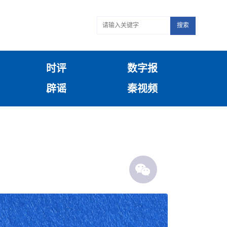
搜索
时评
数字报
辟谣
秦视频