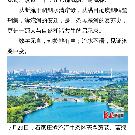
从断流干涸到水清岸绿，从满目疮痍到鸥鹭
翔集，滹沱河的变迁，是一条母亲河的复苏史，
更是一部人与自然和谐共生的启示录。
数字无言，却掷地有声；流水不语，见证沧
桑巨变。
7月29日，石家庄滹沱河生态区苍翠葱茏、蓝绿