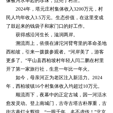
像被河水串起的珍珠，点亮了村庄。
2024年，塔元庄村集体收入3200万元，村
民人均年收入3.5万元。生态价值，在这里变成
了鼓起来的钱袋子和家门口的好工作。
获得感沿河生长，滋润两岸。
溯流而上，依偎在滹沱河臂弯里的革命圣地
西柏坡，引来一拨拨参观者。“河岸美了，游客
更多了。”平山县西柏坡村年轻人闫二鹏在村里
开了第一家旅行社，生意一年比一年火。
如今，母亲河正为老区注入新活力。2024
年，西柏坡镇16个村集体收入均超过10万元。
顺流而下，夜幕中的正定古城，因一河活水
愈发灵动。登上南城门，古寺古塔古朴厚重，古
街古巷灯火辉煌。“一眼千年，名不虚传！”北京