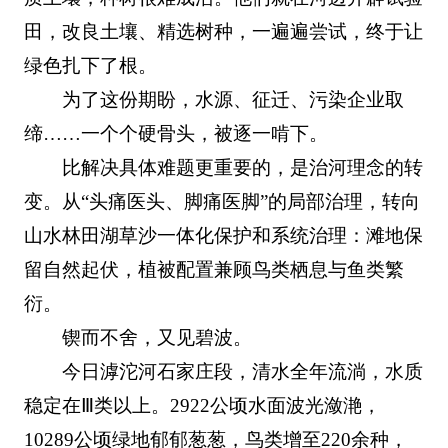
田，改良土壤、精选树种，一遍遍尝试，终于让
绿色扎下了根。
为了这份期盼，水源、征迁、污染企业取
缔……一个个硬骨头，被逐一啃下。
比解决具体难题更重要的，是治河理念的转
变。从“头痛医头、脚痛医脚”的局部治理，转向
山水林田湖草沙一体化保护和系统治理：滩地保
留自然起伏，植被配置兼顾鸟类栖息与鱼类繁
衍。
锲而不舍，又见碧波。
今日滹沱河石家庄段，清水全年流淌，水质
稳定在Ⅲ类以上。2922公顷水面波光潋滟，
10289公顷绿地郁郁葱葱，鸟类增至220余种，