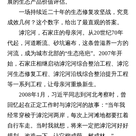
展的生态产品价值评估。
一场持续近二十年的生态修复攻坚战，究竟
成效几何？这个数字，给出了最直观的答案。
滹沱河，石家庄的母亲河。从20世纪70年
代起，河道断流、砂坑遍布，这条曾滋养一方的
河流，成为城市北部的“生态疮疤”。2007年开
始，石家庄相继启动滹沱河综合整治工程、滹沱
河生态修复工程、滹沱河沿线综合整治提升工程
等一系列工程，让母亲河重焕新生。
2008年1月，习近平同志到河北考察时，曾
回忆起在正定工作时与滹沱河的故事：“当年我
经常穿梭于滹沱河两岸，每次上河滩地都要扛着
自行车走。当时我就想，将来一定把滹沱河好好
规划、改造一下，让它柳成荫、树成林。”