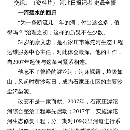
交织。（资料片） 河北日报记者 史晟全摄
一河碧水的回归
“为一条断流几十年的河，付出这么多，值
得吗？”治理之初，这样的质疑不在少数。
54岁的康文忠，是石家庄市滹沱河生态工程
运维服务中心主任，对此体会最深。他的工作，
自2007年起便与这条河紧紧相连。
他忘不了曾经的滹沱河：河床裸露，垃圾如
山，风起时黄沙蔽日，成为石家庄市区的主要沙
尘污染源。
改变不是一蹴而就。2007年，石家庄滹沱
河综合整治工程率先启动；2017年，实施滹沱
河生态修复工程，分三期对109公里河道进行系