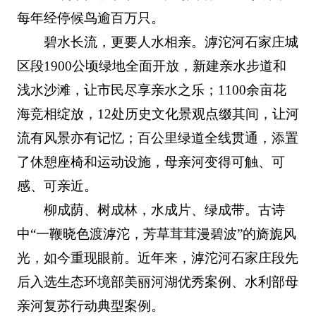
每年经停候鸟逾百万只。
碧水长流，更要人水相亲。滹沱河石家庄城
区段1900公顷绿地全面开放，新建亲水步道和
浅水沙滩，让市民尽享亲水之乐；1100余亩花
海竞相绽放，12处历史文化景观点缀其间，让河
流有风景亦有记忆；百公里绿道全线贯通，添置
了休憩座椅和运动设施，母亲河变得可触、可
感、可亲近。
柳成荫、树成林，水成片、绿成带。古诗
中“一鞭晓色渡滹沱，芳草茸茸漫碧波”的旖旎风
光，如今重现眼前。近年来，滹沱河石家庄段先
后入选生态环境部美丽河湖优秀案例、水利部母
亲河复苏行动典型案例。