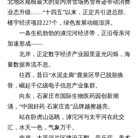
北地区规模最大的室内滑雪场热雪奇迹带动消费
业态升级……“十四五”以来，正定共引进总部、
楼宇经济项目227个，绿色发展动能澎湃。
一条生机勃勃的滹沱河经济带，正沿母亲河
加速形成——
北岸，正定数字经济产业园里蓝光闪烁，海
量数据奔流不息。
往西，昔日“水泥走廊”鹿泉区早已脱胎换
骨，崛起千亿级电子信息产业集群。
向东，石家庄市国际生物医药园创新潮
涌，“中国好药·石家庄造”品牌越擦越亮。
站在卧虎山远眺，滹沱河与太平河在此交
汇，水天一色，气象万千。
南岸，太平河片区建设正酣，音乐厅、美术