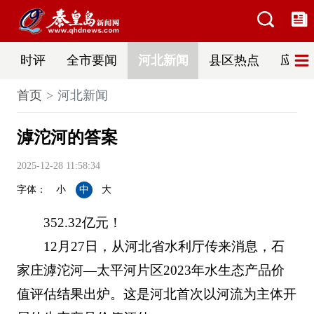
时评
全市要闻
河北新闻
县区热点
应急
首页
河北新闻
滹沱河的答案
2025-12-28 11:58:34
字体：
小
中
大
352.32亿元！
12月27日，从河北省水利厅传来消息，石
家庄滹沱河—太平河片区2023年水生态产品价
值评估结果出炉。这是河北首次以河流为主体开