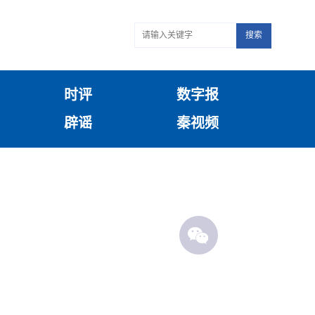
搜索
时评
数字报
辟谣
秦视频