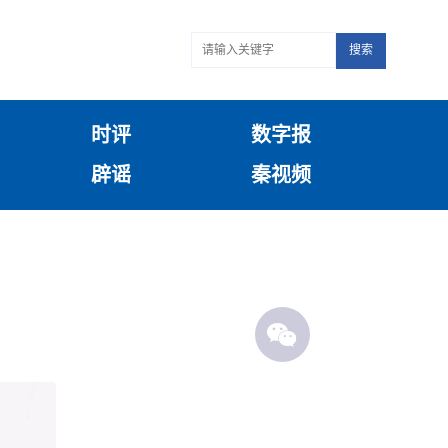
搜索
时评
数字报
辟谣
秦视频