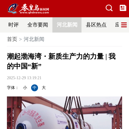
时评
全市要闻
河北新闻
县区热点
应急
首页
河北新闻
潮起渤海湾・新质生产力的力量 | 我
的中国“新”
2025-12-29 13:19:21
字体：
小
中
大