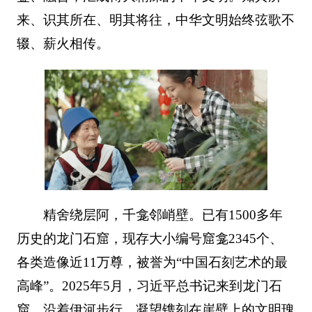
来、识其所在、明其将往，中华文明始终弦歌不
辍、薪火相传。
精舍绕层阿，千龛邻峭壁。已有1500多年
历史的龙门石窟，现存大小编号窟龛2345个、
各类造像近11万尊，被誉为“中国石刻艺术的最
高峰”。2025年5月，习近平总书记来到龙门石
窟，沿着伊河步行，凝望镌刻在崖壁上的文明瑰