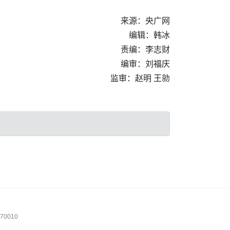
来源：央广网
编辑：韩冰
责编：李志财
编审：刘福庆
监审：赵明 王勍
0010