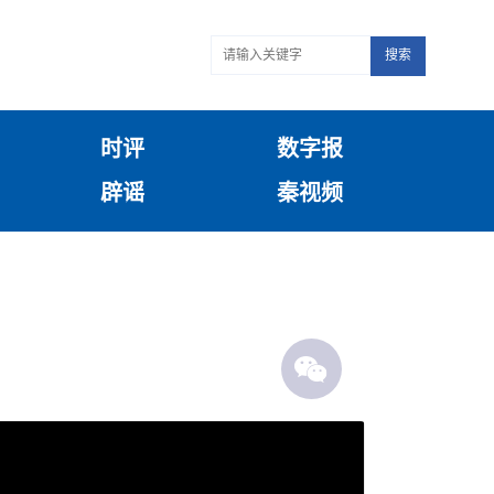
搜索
时评
数字报
辟谣
秦视频