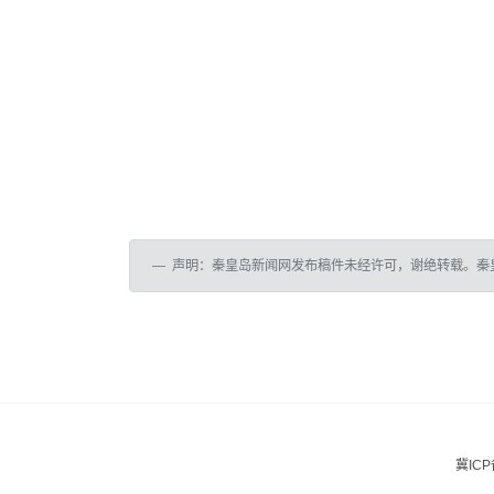
声明：秦皇岛新闻网发布稿件未经许可，谢绝转载。秦
冀ICP