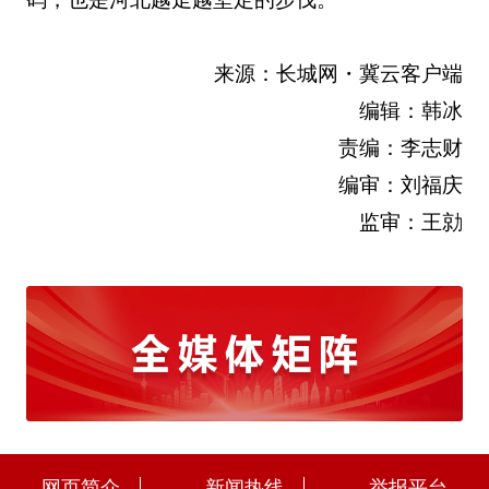
来源：长城网・冀云客户端
编辑：韩冰
责编：李志财
编审：刘福庆
监审：王勍
网页简介
新闻热线
举报平台