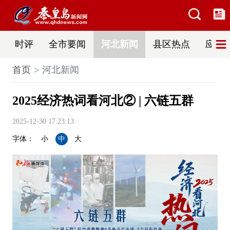
时评
全市要闻
河北新闻
县区热点
应急
首页
河北新闻
2025经济热词看河北② | 六链五群
2025-12-30 17:23:13
字体：
小
中
大