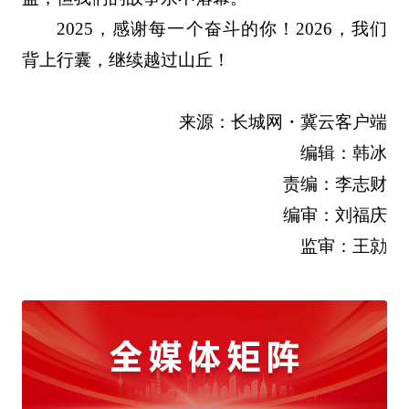
2025，感谢每一个奋斗的你！2026，我们
背上行囊，继续越过山丘！
来源：长城网・冀云客户端
编辑：韩冰
责编：李志财
编审：刘福庆
监审：王勍