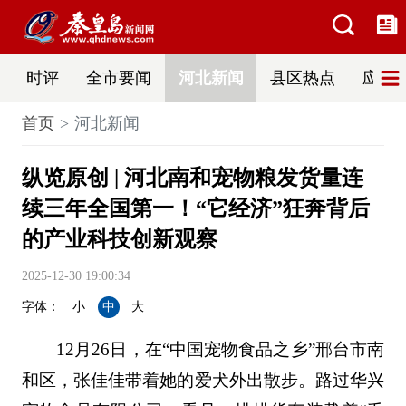
时评
全市要闻
河北新闻
县区热点
应急
首页
河北新闻
纵览原创 | 河北南和宠物粮发货量连
续三年全国第一！“它经济”狂奔背后
的产业科技创新观察
2025-12-30 19:00:34
字体：
小
中
大
12月26日，在“中国宠物食品之乡”邢台市南
和区，张佳佳带着她的爱犬外出散步。路过华兴